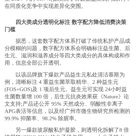
在同质化竞争中实现差异化突围。
四大类成分透明化标注 数字配方降低消费决策
门槛
据悉，这套数字配方体系打破了传统私护产品成
分模糊的问题，数字配方体系会明确标注益生菌、后
生元、滋润和滋养成分等四大类成分的具体构成和作
用，信息全部公开透明。
以该品牌旗下爆款产品益生元私处清洁慕斯为
例，清晰标注 4 重益生菌萃取精华、2 种益生元
(FOS+GOS)及 1 项后生元。益生元可实现 24小时益
生菌数量增 100 倍，后生元抗炎效果获《Nature》论
文支持;产品还公开 95% 天然成分、弱酸性非离子
APG表活等信息，以及经广州市微生物研究所检测的
99.9% 抑菌率、98.2% 除腥率。
另一爆款玻尿酸私护凝胶，则透明化拆解了8 倍