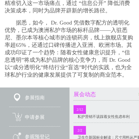
精准切入这一市场痛点，通过 “信息公开” 降低消费
决策成本，同时为品牌开辟新的增长路径。
据悉，如今， Dr. Good 凭借数字配方的透明化
优势，已成为澳洲私护市场的标杆品牌——入驻悉
尼、墨尔本等核心城市的连锁药房，线上旗舰店复购
率超65%，还通过口碑传播进入亚洲、欧洲市场。其
成功印证了一个趋势：随着女性健康意识提升，“信
息透明”将成为私护品牌的核心竞争力，而 Dr. Good
以“成分透明化”终结行业“盲选”时代的实践，也为全
球私护行业的健康发展提供了可复制的商业范本。
展会动态
参展指南
2/12
私护营销不该踩着女性焦虑牟利
申请参展
2/2
参观预登记
卫生巾新国标全解读：尺寸用料从严