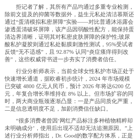
拒记者了解，其所有产品均通过多重专业检测，
除前文提及的抑菌等数据外，益生元私处清洁慕斯还
通过“蛋清模拟私密屏障”实验——对比普通沐浴露会
渗透蛋清破坏屏障，该产品因弱酸性配方，能保持蛋
清边界清晰，证明其对私密皮肤屏障的保护性;玻尿
酸私护凝胶则通过私处黏膜刺激性测试，95%受试者
反馈“无不适感”，且 92.87% 认同“炎症瘙痒得到改
善”，这些权威背书进一步夯实了消费者信任。
行业分析师表示，当前全球女性私护市场正处于
快速增长通道，据欧睿初步统计，2024 年市场规模
已突破 4800 亿元人民币，预计 2026 年将达6200 亿
元，年复合增长率维持在 8% 以上。但市场扩容的同
时，两大商业瓶颈逐渐凸显：一是产品同质化严重，
二是信息透明度不足，加剧消费信任缺口。
“很多消费者曾因‘网红产品标注多种植物精粹却
未明确成分’，使用后出现不适却无法追溯原因。”上
述行业分析师指出，Dr. Good的数字配方体系，正是