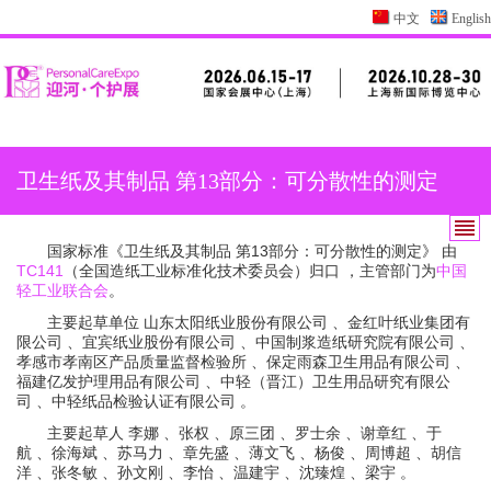
中文
English
卫生纸及其制品 第13部分：可分散性的测定
国家标准《卫生纸及其制品 第13部分：可分散性的测定》 由
TC141
（全国造纸工业标准化技术委员会）归口 ，主管部门为
中国
轻工业联合会
。
主要起草单位
山东太阳纸业股份有限公司
、
金红叶纸业集团有
限公司
、
宜宾纸业股份有限公司
、
中国制浆造纸研究院有限公司
、
孝感市孝南区产品质量监督检验所
、
保定雨森卫生用品有限公司
、
福建亿发护理用品有限公司
、
中轻（晋江）卫生用品研究有限公
司
、
中轻纸品检验认证有限公司
。
主要起草人
李娜
、
张权
、
原三团
、
罗士余
、
谢章红
、
于
航
、
徐海斌
、
苏马力
、
章先盛
、
薄文飞
、
杨俊
、
周博超
、
胡信
洋
、
张冬敏
、
孙文刚
、
李怡
、
温建宇
、
沈臻煌
、
梁宇
。