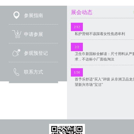
展会动态
参展指南
2/12
私护营销不该踩着女性焦虑牟利
申请参展
2/2
参观预登记
卫生巾新国标全解读：尺寸用料从严
求，不达标小厂面临淘汰
联系方式
1/30
首予乐舒适“买入”评级 从非洲卫品龙
望新兴市场“宝洁”